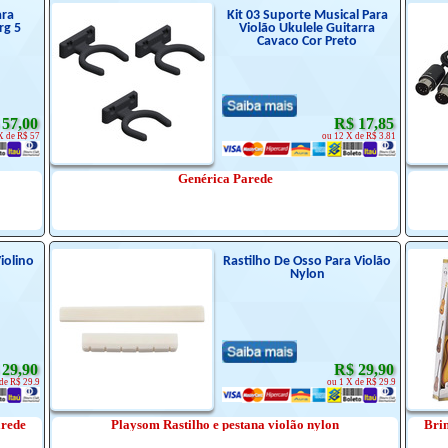
ra
Kit 03 Suporte Musical Para
rg 5
Violão Ukulele Guitarra
Cavaco Cor Preto
 57,00
R$ 17,85
X de R$ 57
ou 12 X de R$ 3.81
Genérica Parede
iolino
Rastilho De Osso Para Violão
Nylon
 29,90
R$ 29,90
de R$ 29.9
ou 1 X de R$ 29.9
arede
Playsom Rastilho e pestana violão nylon
Brin