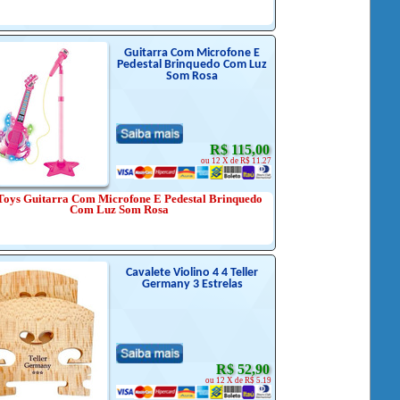
Guitarra Com Microfone E
Pedestal Brinquedo Com Luz
Som Rosa
R$ 115,00
ou 12 X de R$ 11.27
oys Guitarra Com Microfone E Pedestal Brinquedo
Com Luz Som Rosa
Cavalete Violino 4 4 Teller
Germany 3 Estrelas
R$ 52,90
ou 12 X de R$ 5.19