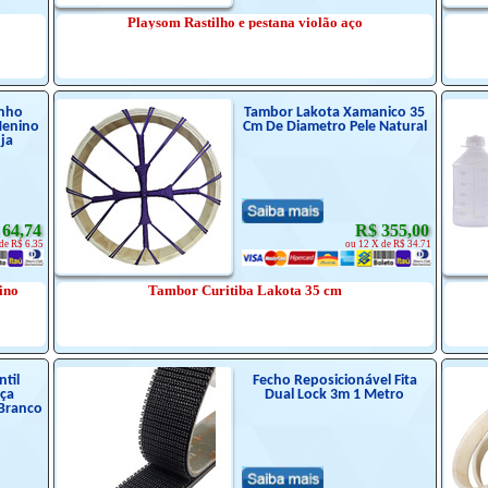
Playsom Rastilho e pestana violão aço
inho
Tambor Lakota Xamanico 35
Menino
Cm De Diametro Pele Natural
ja
 64,74
R$ 355,00
de R$ 6.35
ou 12 X de R$ 34.71
ino
Tambor Curitiba Lakota 35 cm
til
Fecho Reposicionável Fita
nça
Dual Lock 3m 1 Metro
Branco