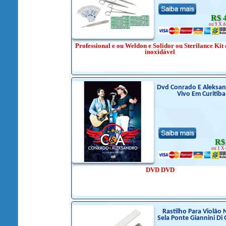
R$ 
ou 9 X d
Professional e ou Weldon e Solidor ou Sterilance Kit
inoxidável
Dvd Conrado E Aleksa
Vivo Em Curitiba
R$
ou 1 X 
DVD DVD
Rastilho Para Violão 
Sela Ponte Giannini Di 