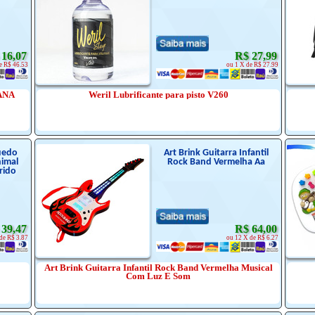
 16,07
R$ 27,99
e R$ 46.53
ou 1 X de R$ 27.99
ANA
Weril Lubrificante para pisto V260
uedo
Art Brink Guitarra Infantil
nimal
Rock Band Vermelha Aa
rido
 39,47
R$ 64,00
de R$ 3.87
ou 12 X de R$ 6.27
Art Brink Guitarra Infantil Rock Band Vermelha Musical
Com Luz E Som