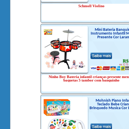
Schmoll Violino
Mini Bateria Banqu
Instrumento Infantil 
Presente Cor Laran
R$
ou 12 X 
Ninho Boy Bateria infantil crianças presente men
baquetas 5 tambor com banquinho
Mohnish Piano Infan
Teclado Bebe Cria
Brinquedo Musica Cor 