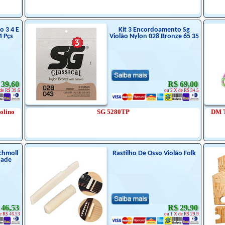
o 3 4 E
Kit 3 Encordoamento Sg
4 Pçs
Violão Nylon 028 Bronze 65 35
 39,60
R$ 69,00
de R$ 39.6
ou 2 X de R$ 34.5
olino
SG 5280TP
DM T
chmoll
Rastilho De Osso Violão Folk
dade
 46,53
R$ 29,90
e R$ 46.53
ou 1 X de R$ 29.9