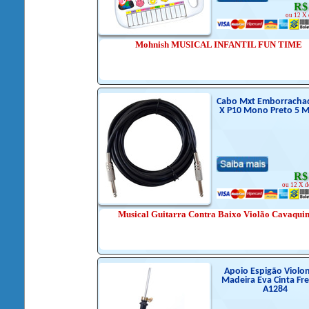
R$
ou 12 X 
Mohnish MUSICAL INFANTIL FUN TIME
Cabo Mxt Emborracha
X P10 Mono Preto 5 M
R$
ou 12 X d
Musical Guitarra Contra Baixo Violão Cavaqui
Apoio Espigão Violo
Madeira Eva Cinta Fre
A1284