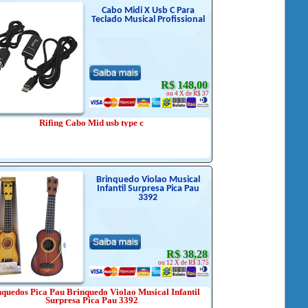
Cabo Midi X Usb C Para
Teclado Musical Profissional
R$ 148,00
ou 4 X de R$ 37
Rifing Cabo Mid usb type c
Brinquedo Violao Musical
Infantil Surpresa Pica Pau
3392
R$ 38,28
ou 12 X de R$ 3.75
quedos Pica Pau Brinquedo Violao Musical Infantil
Surpresa Pica Pau 3392