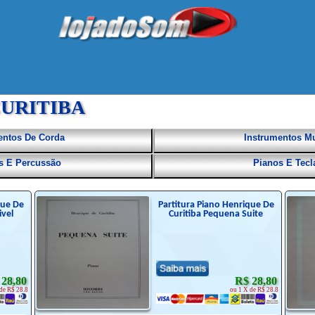
URITIBA
entos De Corda
Instrumentos Mu
as E Percussão
Pianos E Tecl
que De
Partitura Piano Henrique De
ivel
Curitiba Pequena Suite
 28,80
R$ 28,80
de R$ 28.8
ou 1 X de R$ 28.8