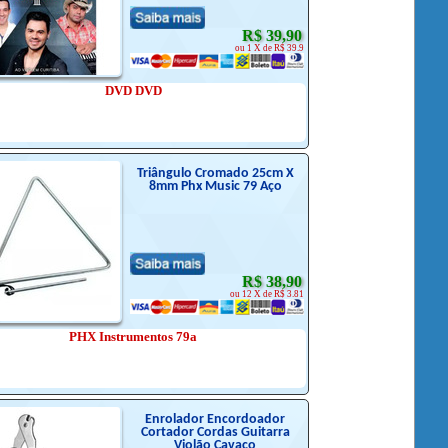
R$ 39,90
ou 1 X de R$ 39.9
DVD DVD
Triângulo Cromado 25cm X
8mm Phx Music 79 Aço
R$ 38,90
ou 12 X de R$ 3.81
PHX Instrumentos 79a
Enrolador Encordoador
Cortador Cordas Guitarra
Violão Cavaco