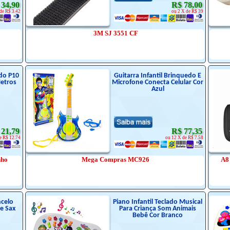
 34,90
R$ 78,00
de R$ 3.42
ou 2 X de R$ 39
3M SJ 3551 CF
do P10
Guitarra Infantil Brinquedo E
etros
Microfone Conecta Celular Cor
Azul
 21,79
R$ 77,35
e R$ 12.74
ou 12 X de R$ 7.58
nho
Mega Compras MC926
A8
ncelo
Piano Infantil Teclado Musical
e Sax
Para Criança Som Animais
Bebê Cor Branco