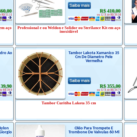
460,00
R$ 410,00
e R$ 51.11
ou 12 X de R$ 39.58
 em aço
Professional e ou Weldon e Solidor ou Sterilance Kit em aço
inoxidável
ndro Ao
Tambor Lakota Xamanico 35
Cm De Diametro Pele
Vermelha
 39,90
R$ 355,00
de R$ 39.9
ou 12 X de R$ 34.71
Tambor Curitiba Lakota 35 cm
Nylon
Oléo Para Trompete E
Giorgio
Trombone De Valvulas 60 Ml