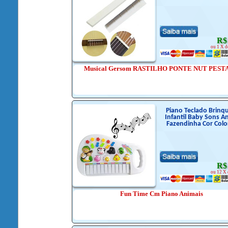
R$
ou 1 X d
Musical Gersom RASTILHO PONTE NUT PEST
Piano Teclado Brinq
Infantil Baby Sons A
Fazendinha Cor Colo
R$
ou 12 X 
Fun Time Cm Piano Animais