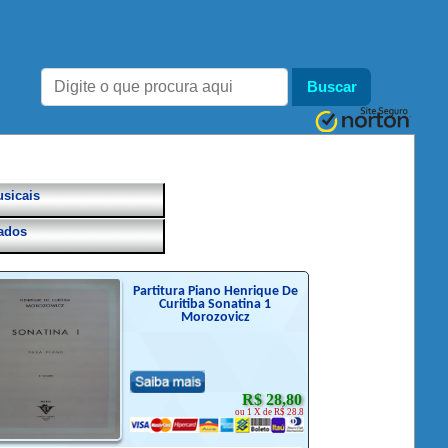
sicais
ados
Partitura Piano Henrique De
Curitiba Sonatina 1
Morozovicz
R$ 28,80
ou 1 X de R$ 28.8