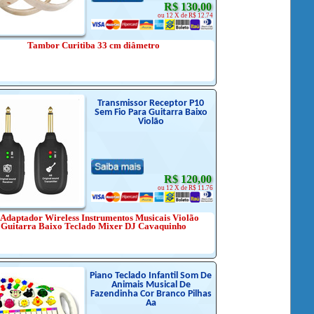
R$ 130,00
ou 12 X de R$ 12.74
Tambor Curitiba 33 cm diâmetro
Transmissor Receptor P10
Sem Fio Para Guitarra Baixo
Violão
R$ 120,00
ou 12 X de R$ 11.76
 Adaptador Wireless Instrumentos Musicais Violão
Guitarra Baixo Teclado Mixer DJ Cavaquinho
Piano Teclado Infantil Som De
Animais Musical De
Fazendinha Cor Branco Pilhas
Aa