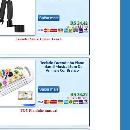
R$ 24,42
ou 1 X de R$ 27.99
Leander Store Chave 3 em 1
Teclado Fazendinha Piano
Infantil Musical Som De
Animais Cor Branco
R$ 38,27
ou 1 X de R$ 38.27
TOY Pianinho musical