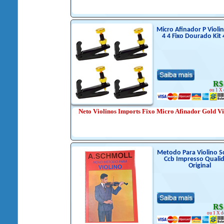
Micro Afinador P Violin
4 4 Fixo Dourado Kit 
R$
ou 1 X 
Neto Violinos Imports Fixo Micro Afinador Gold Vi
Metodo Para Violino S
Ccb Impresso Quali
Original
R$
ou 1 X d