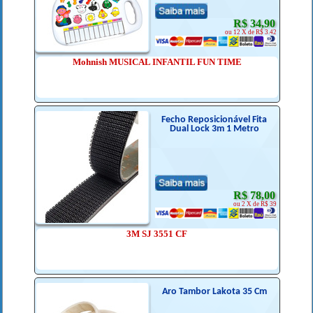
R$ 34,90
ou 12 X de R$ 3.42
Mohnish MUSICAL INFANTIL FUN TIME
Fecho Reposicionável Fita
Dual Lock 3m 1 Metro
R$ 78,00
ou 2 X de R$ 39
3M SJ 3551 CF
Aro Tambor Lakota 35 Cm