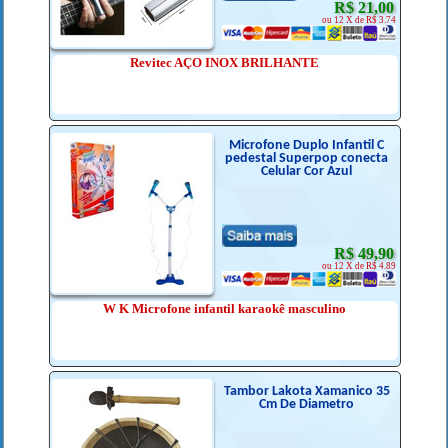
R$ 21,00
ou 12 X de R$ 3.74
Revitec AÇO INOX BRILHANTE
Microfone Duplo Infantil C
pedestal Superpop conecta
Celular Cor Azul
R$ 49,90
ou 12 X de R$ 4.89
W K Microfone infantil karaokê masculino
Tambor Lakota Xamanico 35
Cm De Diametro