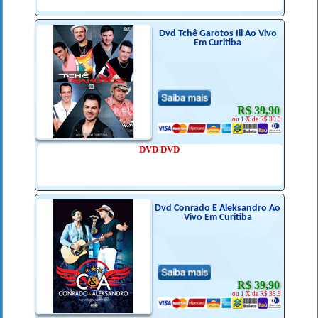
Dvd Tchê Garotos Iii Ao Vivo
Em Curitiba
R$ 39,90
ou 1 X de R$ 39.9
DVD DVD
Dvd Conrado E Aleksandro Ao
Vivo Em Curitiba
R$ 39,90
ou 1 X de R$ 39.9