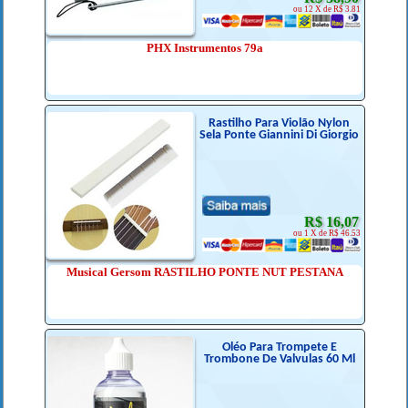
ou 12 X de R$ 3.81
PHX Instrumentos 79a
Rastilho Para Violão Nylon
Sela Ponte Giannini Di Giorgio
R$ 16,07
ou 1 X de R$ 46.53
Musical Gersom RASTILHO PONTE NUT PESTANA
Oléo Para Trompete E
Trombone De Valvulas 60 Ml