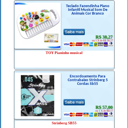
Teclado Fazendinha Piano
Infantil Musical Som De
Animais Cor Branco
R$ 38,27
ou 1 X de R$ 38.27
TOY Pianinho musical
Encordoamento Para
Contrabaixo Strinberg 5
Cordas Sb55
R$ 57,00
ou 1 X de R$ 57
Strinberg SB55