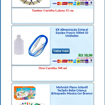
ou 12 X de R$ 34.71
Tambor Curitiba Lakota 35 cm
Kit Alimentação Enteral
Equipo Frasco 500ml 10
Unidades
R$ 58,90
ou 1 X de R$ 58.9
Orto Curitiba 500 ml
Mohnish Piano Infantil
Teclado Bebe Criança
Brinquedo Musica Cor Branco