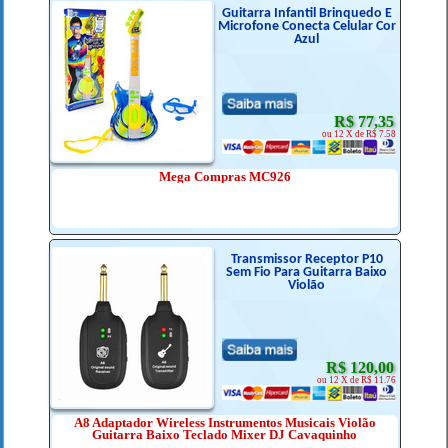
Guitarra Infantil Brinquedo E
Microfone Conecta Celular Cor
Azul
R$ 77,35
ou 12 X de R$ 7.58
Mega Compras MC926
Transmissor Receptor P10
Sem Fio Para Guitarra Baixo
Violão
R$ 120,00
ou 12 X de R$ 11.76
A8 Adaptador Wireless Instrumentos Musicais Violão
Guitarra Baixo Teclado Mixer DJ Cavaquinho