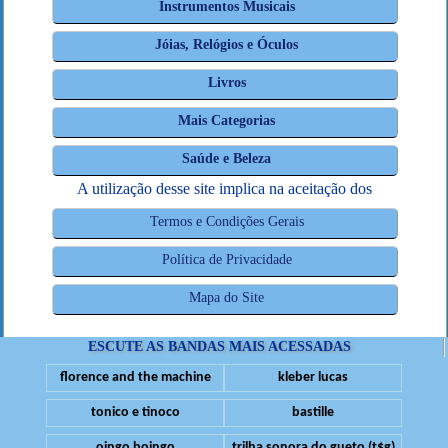
Instrumentos Musicais
Jóias, Relógios e Óculos
Livros
Mais Categorias
Saúde e Beleza
A utilização desse site implica na aceitação dos
Termos e Condições Gerais
Política de Privacidade
Mapa do Site
ESCUTE AS BANDAS MAIS ACESSADAS
florence and the machine
kleber lucas
tonico e tinoco
bastille
oingo boingo
trilha sonora do gueto (t$g)