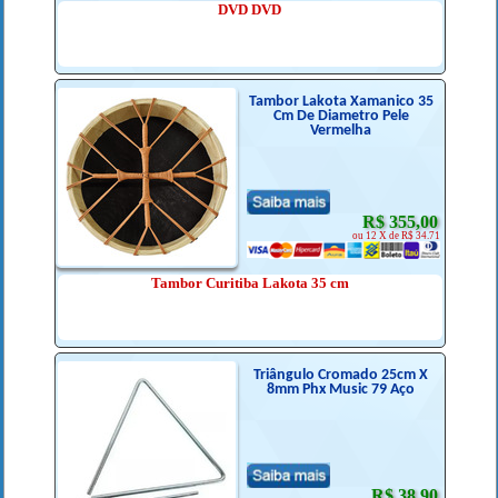
DVD DVD
Tambor Lakota Xamanico 35
Cm De Diametro Pele
Vermelha
R$ 355,00
ou 12 X de R$ 34.71
Tambor Curitiba Lakota 35 cm
Triângulo Cromado 25cm X
8mm Phx Music 79 Aço
R$ 38,90