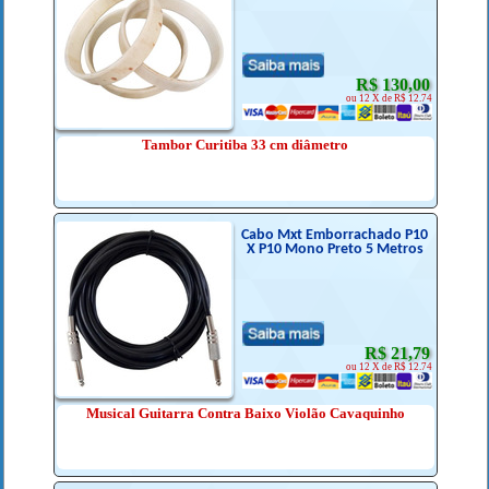
R$ 130,00
ou 12 X de R$ 12.74
Tambor Curitiba 33 cm diâmetro
Cabo Mxt Emborrachado P10
X P10 Mono Preto 5 Metros
R$ 21,79
ou 12 X de R$ 12.74
Musical Guitarra Contra Baixo Violão Cavaquinho