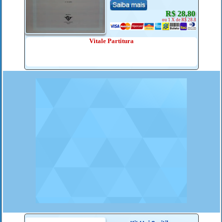
R$ 28,80
ou 1 X de R$ 28.8
Vitale Partitura