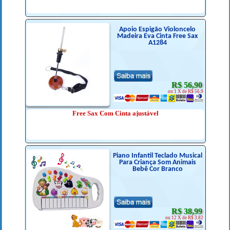
Apoio Espigão Violoncelo
Madeira Eva Cinta Free Sax
A1284
R$ 56,90
ou 1 X de R$ 56.9
Free Sax Com Cinta ajustável
Piano Infantil Teclado Musical
Para Criança Som Animais
Bebê Cor Branco
R$ 38,99
ou 12 X de R$ 3.82