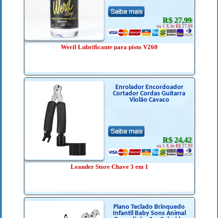
R$ 27,99
ou 1 X de R$ 27.99
Weril Lubrificante para pisto V260
Enrolador Encordoador
Cortador Cordas Guitarra
Violão Cavaco
R$ 24,42
ou 1 X de R$ 27.99
Leander Store Chave 3 em 1
Piano Teclado Brinquedo
Infantil Baby Sons Animal