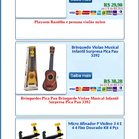
R$ 29,90
ou 1 X de R$ 29.9
Playsom Rastilho e pestana violão nylon
Brinquedo Violao Musical
Infantil Surpresa Pica Pau
3392
R$ 38,28
ou 12 X de R$ 3.75
Brinquedos Pica Pau Brinquedo Violao Musical Infantil
Surpresa Pica Pau 3392
Micro Afinador P Violino 3 4 E
4 4 Fixo Dourado Kit 4 Pçs