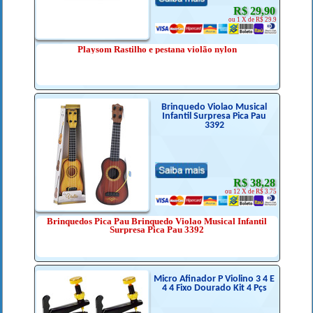
R$ 29,90
ou 1 X de R$ 29.9
Playsom Rastilho e pestana violão nylon
Brinquedo Violao Musical
Infantil Surpresa Pica Pau
3392
R$ 38,28
ou 12 X de R$ 3.75
Brinquedos Pica Pau Brinquedo Violao Musical Infantil
Surpresa Pica Pau 3392
Micro Afinador P Violino 3 4 E
4 4 Fixo Dourado Kit 4 Pçs