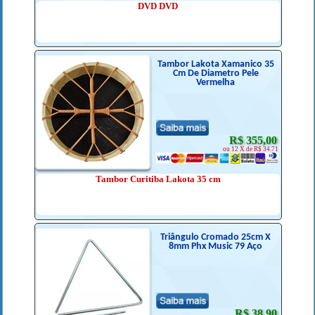
DVD DVD
Tambor Lakota Xamanico 35
Cm De Diametro Pele
Vermelha
R$ 355,00
ou 12 X de R$ 34.71
Tambor Curitiba Lakota 35 cm
Triângulo Cromado 25cm X
8mm Phx Music 79 Aço
R$ 38,90