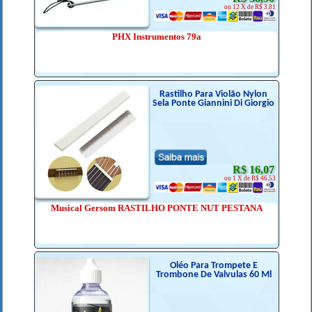
ou 12 X de R$ 3.81
PHX Instrumentos 79a
Rastilho Para Violão Nylon
Sela Ponte Giannini Di Giorgio
R$ 16,07
ou 1 X de R$ 46.53
Musical Gersom RASTILHO PONTE NUT PESTANA
Oléo Para Trompete E
Trombone De Valvulas 60 Ml