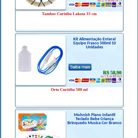
ou 12 X de R$ 34.71
Tambor Curitiba Lakota 35 cm
Kit Alimentação Enteral
Equipo Frasco 500ml 10
Unidades
R$ 58,90
ou 1 X de R$ 58.9
Orto Curitiba 500 ml
Mohnish Piano Infantil
Teclado Bebe Criança
Brinquedo Musica Cor Branco