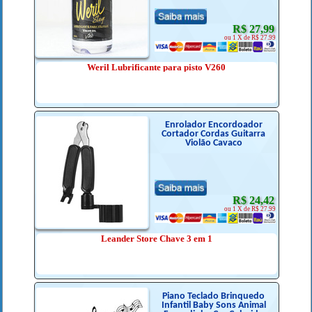
R$ 27,99
ou 1 X de R$ 27.99
Weril Lubrificante para pisto V260
Enrolador Encordoador
Cortador Cordas Guitarra
Violão Cavaco
R$ 24,42
ou 1 X de R$ 27.99
Leander Store Chave 3 em 1
Piano Teclado Brinquedo
Infantil Baby Sons Animal