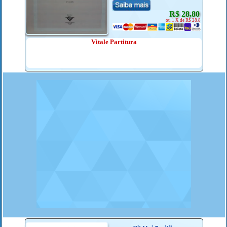
R$ 28,80
ou 1 X de R$ 28.8
Vitale Partitura