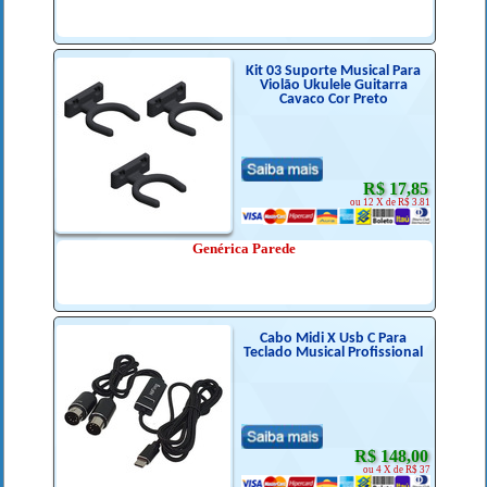
Kit 03 Suporte Musical Para
Violão Ukulele Guitarra
Cavaco Cor Preto
R$ 17,85
ou 12 X de R$ 3.81
Genérica Parede
Cabo Midi X Usb C Para
Teclado Musical Profissional
R$ 148,00
ou 4 X de R$ 37