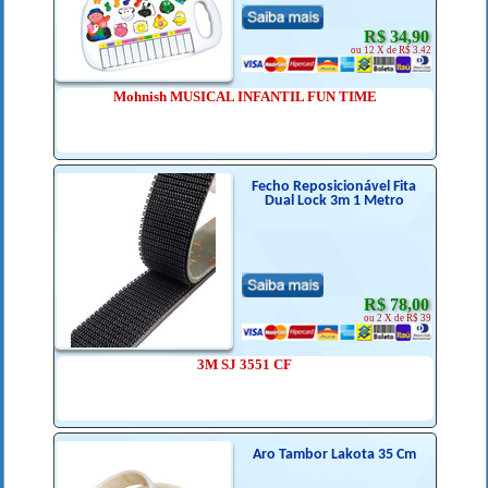
R$ 34,90
ou 12 X de R$ 3.42
Mohnish MUSICAL INFANTIL FUN TIME
Fecho Reposicionável Fita
Dual Lock 3m 1 Metro
R$ 78,00
ou 2 X de R$ 39
3M SJ 3551 CF
Aro Tambor Lakota 35 Cm