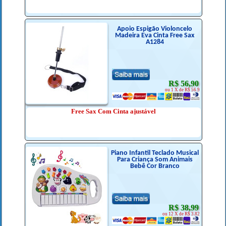
Apoio Espigão Violoncelo
Madeira Eva Cinta Free Sax
A1284
R$ 56,90
ou 1 X de R$ 56.9
Free Sax Com Cinta ajustável
Piano Infantil Teclado Musical
Para Criança Som Animais
Bebê Cor Branco
R$ 38,99
ou 12 X de R$ 3.82