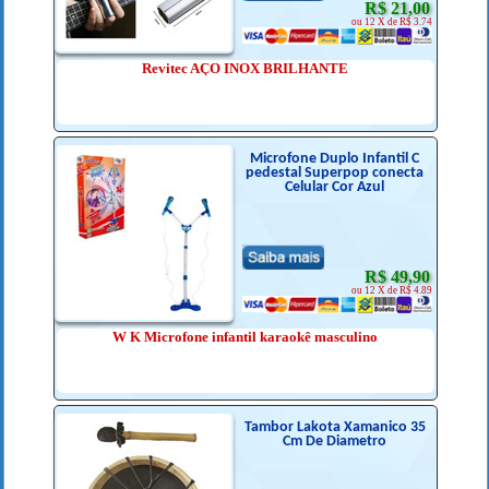
R$ 21,00
ou 12 X de R$ 3.74
Revitec AÇO INOX BRILHANTE
Microfone Duplo Infantil C
pedestal Superpop conecta
Celular Cor Azul
R$ 49,90
ou 12 X de R$ 4.89
W K Microfone infantil karaokê masculino
Tambor Lakota Xamanico 35
Cm De Diametro