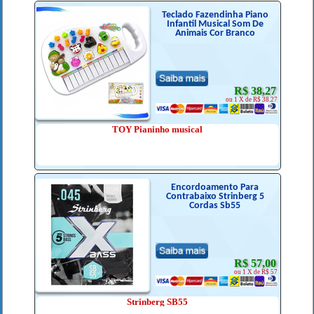
Teclado Fazendinha Piano
Infantil Musical Som De
Animais Cor Branco
R$ 38,27
ou 1 X de R$ 38.27
TOY Pianinho musical
Encordoamento Para
Contrabaixo Strinberg 5
Cordas Sb55
R$ 57,00
ou 1 X de R$ 57
Strinberg SB55