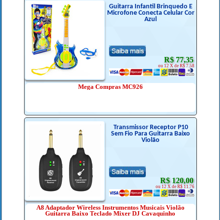
Guitarra Infantil Brinquedo E
Microfone Conecta Celular Cor
Azul
R$ 77,35
ou 12 X de R$ 7.58
Mega Compras MC926
Transmissor Receptor P10
Sem Fio Para Guitarra Baixo
Violão
R$ 120,00
ou 12 X de R$ 11.76
A8 Adaptador Wireless Instrumentos Musicais Violão
Guitarra Baixo Teclado Mixer DJ Cavaquinho