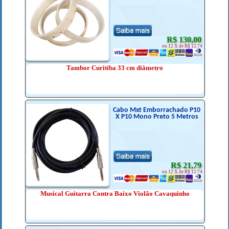
R$ 130,00
ou 12 X de R$ 12.74
Tambor Curitiba 33 cm diâmetro
Cabo Mxt Emborrachado P10
X P10 Mono Preto 5 Metros
R$ 21,79
ou 12 X de R$ 12.74
Musical Guitarra Contra Baixo Violão Cavaquinho