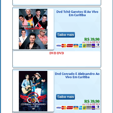
Dvd Tchê Garotos Iii Ao Vivo
Em Curitiba
R$ 39,90
ou 1 X de R$ 39.9
DVD DVD
Dvd Conrado E Aleksandro Ao
Vivo Em Curitiba
R$ 39,90
ou 1 X de R$ 39.9