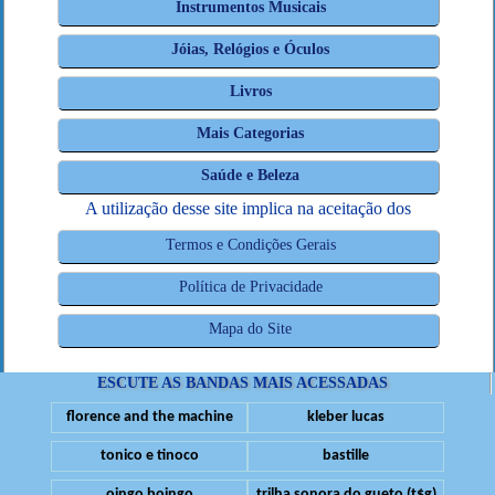
Instrumentos Musicais
Jóias, Relógios e Óculos
Livros
Mais Categorias
Saúde e Beleza
A utilização desse site implica na aceitação dos
Termos e Condições Gerais
Política de Privacidade
Mapa do Site
ESCUTE AS BANDAS MAIS ACESSADAS
florence and the machine
kleber lucas
tonico e tinoco
bastille
oingo boingo
trilha sonora do gueto (t$g)