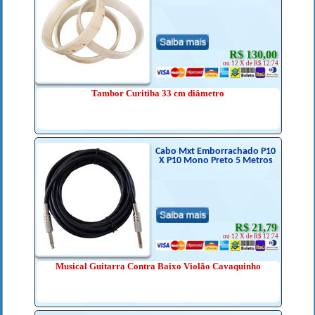
R$ 130,00
ou 12 X de R$ 12.74
Tambor Curitiba 33 cm diâmetro
Cabo Mxt Emborrachado P10
X P10 Mono Preto 5 Metros
R$ 21,79
ou 12 X de R$ 12.74
Musical Guitarra Contra Baixo Violão Cavaquinho