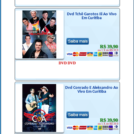
Dvd Tchê Garotos Iii Ao Vivo
Em Curitiba
R$ 39,90
ou 1 X de R$ 39.9
DVD DVD
Dvd Conrado E Aleksandro Ao
Vivo Em Curitiba
R$ 39,90
ou 1 X de R$ 39.9