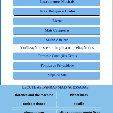
Instrumentos Musicais
Jóias, Relógios e Óculos
Livros
Mais Categorias
Saúde e Beleza
A utilização desse site implica na aceitação dos
Termos e Condições Gerais
Política de Privacidade
Mapa do Site
ESCUTE AS BANDAS MAIS ACESSADAS
florence and the machine
kleber lucas
tonico e tinoco
bastille
oingo boingo
trilha sonora do gueto (t$g)