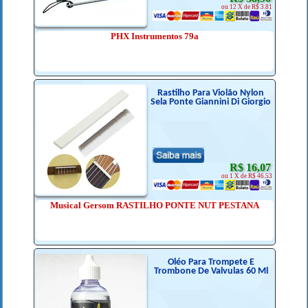
ou 12 X de R$ 3.81
PHX Instrumentos 79a
Rastilho Para Violão Nylon
Sela Ponte Giannini Di Giorgio
R$ 16,07
ou 1 X de R$ 46.53
Musical Gersom RASTILHO PONTE NUT PESTANA
Oléo Para Trompete E
Trombone De Valvulas 60 Ml