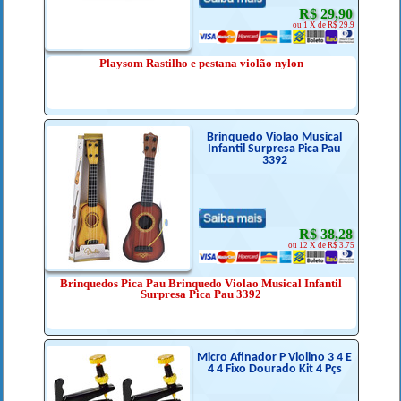
R$ 29,90
ou 1 X de R$ 29.9
Playsom Rastilho e pestana violão nylon
Brinquedo Violao Musical
Infantil Surpresa Pica Pau
3392
R$ 38,28
ou 12 X de R$ 3.75
Brinquedos Pica Pau Brinquedo Violao Musical Infantil
Surpresa Pica Pau 3392
Micro Afinador P Violino 3 4 E
4 4 Fixo Dourado Kit 4 Pçs