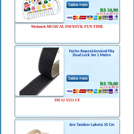
R$ 34,90
ou 12 X de R$ 3.42
Mohnish MUSICAL INFANTIL FUN TIME
Fecho Reposicionável Fita
Dual Lock 3m 1 Metro
R$ 78,00
ou 2 X de R$ 39
3M SJ 3551 CF
Aro Tambor Lakota 35 Cm