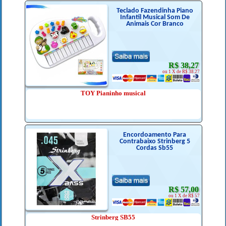
Teclado Fazendinha Piano
Infantil Musical Som De
Animais Cor Branco
R$ 38,27
ou 1 X de R$ 38.27
TOY Pianinho musical
Encordoamento Para
Contrabaixo Strinberg 5
Cordas Sb55
R$ 57,00
ou 1 X de R$ 57
Strinberg SB55