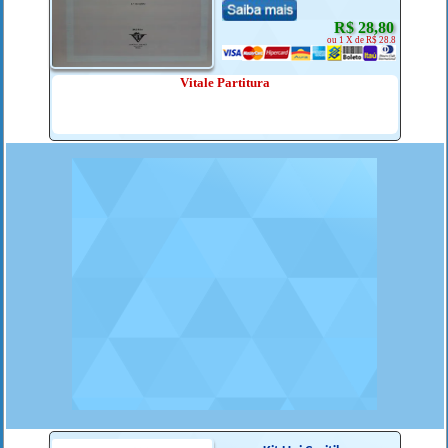
R$ 28,80
ou 1 X de R$ 28.8
Vitale Partitura