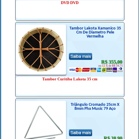
DVD DVD
Tambor Lakota Xamanico 35
Cm De Diametro Pele
Vermelha
R$ 355,00
ou 12 X de R$ 34.71
Tambor Curitiba Lakota 35 cm
Triângulo Cromado 25cm X
8mm Phx Music 79 Aço
R$ 38,90