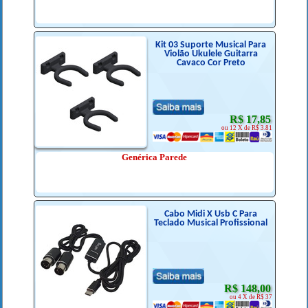
Kit 03 Suporte Musical Para
Violão Ukulele Guitarra
Cavaco Cor Preto
R$ 17,85
ou 12 X de R$ 3.81
Genérica Parede
Cabo Midi X Usb C Para
Teclado Musical Profissional
R$ 148,00
ou 4 X de R$ 37