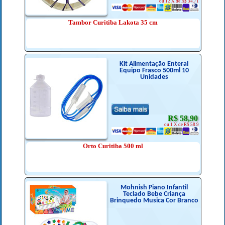
ou 12 X de R$ 34.71
Tambor Curitiba Lakota 35 cm
Kit Alimentação Enteral
Equipo Frasco 500ml 10
Unidades
R$ 58,90
ou 1 X de R$ 58.9
Orto Curitiba 500 ml
Mohnish Piano Infantil
Teclado Bebe Criança
Brinquedo Musica Cor Branco