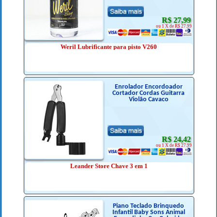
R$ 27,99
ou 1 X de R$ 27.99
Weril Lubrificante para pisto V260
Enrolador Encordoador
Cortador Cordas Guitarra
Violão Cavaco
R$ 24,42
ou 1 X de R$ 27.99
Leander Store Chave 3 em 1
Piano Teclado Brinquedo
Infantil Baby Sons Animal