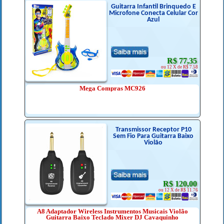
Guitarra Infantil Brinquedo E
Microfone Conecta Celular Cor
Azul
R$ 77,35
ou 12 X de R$ 7.58
Mega Compras MC926
Transmissor Receptor P10
Sem Fio Para Guitarra Baixo
Violão
R$ 120,00
ou 12 X de R$ 11.76
A8 Adaptador Wireless Instrumentos Musicais Violão
Guitarra Baixo Teclado Mixer DJ Cavaquinho