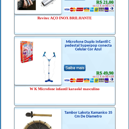
R$ 21,00
ou 12 X de R$ 3.74
Revitec AÇO INOX BRILHANTE
Microfone Duplo Infantil C
pedestal Superpop conecta
Celular Cor Azul
R$ 49,90
ou 12 X de R$ 4.89
W K Microfone infantil karaokê masculino
Tambor Lakota Xamanico 35
Cm De Diametro