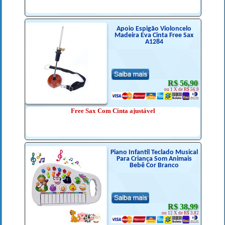
Apoio Espigão Violoncelo
Madeira Eva Cinta Free Sax
A1284
R$ 56,90
ou 1 X de R$ 56.9
Free Sax Com Cinta ajustável
Piano Infantil Teclado Musical
Para Criança Som Animais
Bebê Cor Branco
R$ 38,99
ou 12 X de R$ 3.82